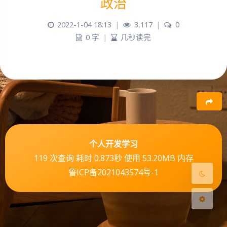
政治
2022-1-04 18:13
|
3,117
|
0
0 字
|
几秒读完
夜间模式
Sans Serif
Serif
豆
浅阴影
深阴影
个人开发学习
关闭
日落
暗化
灰度
119 次查询 耗时 0.873秒 使用 53.20MB 内存
鲁ICP备2021043574号-1